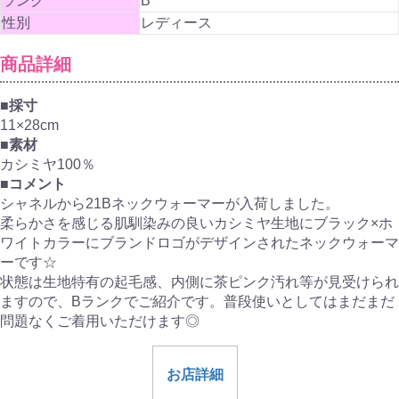
ランク
B
性別
レディース
商品詳細
■採寸
11×28cm
■素材
カシミヤ100％
■コメント
シャネルから21Bネックウォーマーが入荷しました。
柔らかさを感じる肌馴染みの良いカシミヤ生地にブラック×ホ
ワイトカラーにブランドロゴがデザインされたネックウォーマ
ーです☆
状態は生地特有の起毛感、内側に茶ピンク汚れ等が見受けられ
ますので、Bランクでご紹介です。普段使いとしてはまだまだ
問題なくご着用いただけます◎
お店詳細