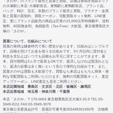
「さのや」のブランド販売と質屋と買取、店舗は豊島区池袋エリア
の大塚駅に本店･大塚駅前店。巣鴨駅に巣鴨駅前店。ブランド品、
バッグ、時計、宝石、衣類のブランド販売と買取。プラチナ・金買
取と質屋の質契約、買取クーポン、宅配買取キット無料、LINE査
定、更にブランド品販売の商品は圧巻の15,000点常時掲載中、送料
無料、60回無金利、免税販売（Tax-Free）大歓迎。東京都豊島区大
塚の「さのや」
質屋について、仕組みについて
質屋の発祥は鎌倉時代で長い歴史があります。仕組みはシンプルで
す。品物を預けてお金を借りる仕組みです。3ケ月以内に貸付金と
利息を支払えばいつでも品物をお手元に戻すことができます。基
本、貸付期間は3ヵ月で延長もOKです。返済しなければ質流れとな
り、返済の必要は全く無いという安心で便利な仕組みです。また、
質屋さのやは買取も大歓迎です。買取なら来店はもちろん簡単・便
利な宅配買取もご利用いただけます。無料の宅配買取キット、査定
アップクーポン、LINE査定も是非ご利用ください。
本店近隣地域 豊島区・文京区・北区・板橋区・練馬区
本店近県地域 埼玉県・神奈川県・千葉県
本店「さのや」〒170-0004 東京都豊島区北大塚3-33-9 TEL:03-
3949-8111 FAX:03-3949-3070
東京都公安委員会許可・質屋許可番号第305498301956号 古物商