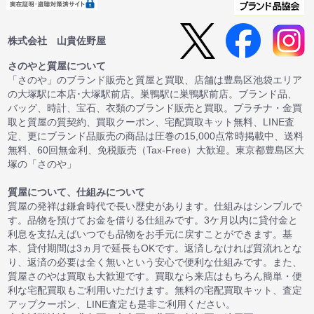
株式会社 山貴佐野屋
さのやと質屋について
「さのや」のブランド販売と質屋と買取、店舗は豊島区池袋エリア
の大塚駅に本店･大塚駅前店。巣鴨駅に巣鴨駅前店。ブランド品、
バッグ、時計、宝石、衣類のブランド販売と買取。プラチナ・金買
取と質屋の質契約、買取クーポン、宅配買取キット無料、LINE査
定、更にブランド品販売の商品は圧巻の15,000点常時掲載中、送料
無料、60回無金利、免税販売（Tax-Free）大歓迎。東京都豊島区大
塚の「さのや」
質屋について、仕組みについて
質屋の発祥は鎌倉時代で長い歴史があります。仕組みはシンプルで
す。品物を預けてお金を借りる仕組みです。3ケ月以内に貸付金と
利息を支払えばいつでも品物をお手元に戻すことができます。基
本、貸付期間は3ヵ月で延長もOKです。返済しなければ質流れとな
り、返済の必要は全く無いという安心で便利な仕組みです。また、
質屋さのやは買取も大歓迎です。買取なら来店はもちろん簡単・便
利な宅配買取もご利用いただけます。無料の宅配買取キット、査定
アップクーポン、LINE査定も是非ご利用ください。