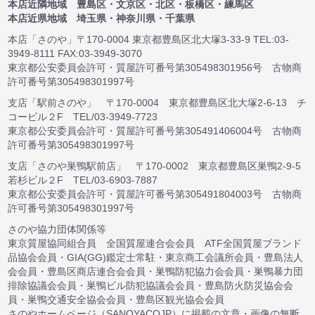
本店近隣地域 豊島区・文京区・北区・板橋区・練馬区
本店近県地域 埼玉県・神奈川県・千葉県
本店「さのや」〒170-0004 東京都豊島区北大塚3-33-9 TEL:03-
3949-8111 FAX:03-3949-3070
東京都公安委員会許可・質屋許可番号第305498301956号 古物商
許可番号第305498301997号
支店「駅前さのや」 〒170-0004 東京都豊島区北大塚2-6-13 チ
コービル２F TEL/03-3949-7723
東京都公安委員会許可・質屋許可番号第305491406004号 古物商
許可番号第305498301997号
支店「さのや巣鴨駅前店」 〒170-0002 東京都豊島区巣鴨2-9-5
若杉ビル２F TEL/03-6903-7887
東京都公安委員会許可・質屋許可番号第305491804003号 古物商
許可番号第305498301997号
さのや協力団体関係等
東京質屋協同組合員 全国質屋連合会会員 ATF全国質屋ブランド
品協会会員・GIA(GG)鑑定士常駐・東京商工会議所会員・豊島法人
会会員・豊島区商店連合会会員・巣鴨防犯協力会会員・巣鴨暴力団
排除協議会会員・巣鴨ビル防犯協議会会員・豊島防火防災協会会
員・巣鴨交通安全協会会員・豊島区観光協会会員
さのやホームページ（SANOYACOJP）に掲載の文章・画像の無断