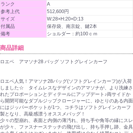
ランク
A
参考上代
512,600円
サイズ
W:28×H:20×D:13
付属品
保存袋、南京錠、鍵2本
備考
ショルダー：約100ｃｍ
商品詳細
ロエベ アマソナ28 バッグ ソフトグレインカーフ
ロエベ人気！アマソナ28バッグ(ソフトグレインカーフ)が入荷
しました☆ タイムレスなデザインのアマソナが、より洗練さ
れたプロポーションとディテールにアップデート♪両サイドか
ら開閉可能なダブルジップクロージャーに、ゆとりのある内面
にはジッパーポケットが1つ、コチラはソフトグレインカーフ
製となり、高級感漂うオススメバッグ！
少々の型崩れ、表面と内側の薄汚れ、持ち手や角等の縁にスレ
が少々、ファスナーステッチの飛び出し、持ち手押し跡、金具