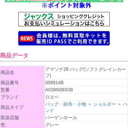
商品データ
アマソナ28 バッグ(ソフトグレインカー
商品名
フ)
商品番号
009914B
型番
A039N08X08
ブランド
ロエベ
バッグ・財布・小物
＞
ショルダー
＞
ハ
商品タイプ
ンド
取扱店舗
バーゲンホール
色
グレー