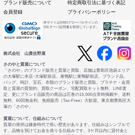
ブランド販売について
特定商取引法に基づく表記
会員登録
プライバシーポリシー
本サイトはGMOグローバルサインの
SSLサーバ証明書を取得しています。
株式会社 山貴佐野屋
さのやと質屋について
「さのや」のブランド販売と質屋と買取、店舗は豊島区池袋エリア
の大塚駅に本店･大塚駅前店。巣鴨駅に巣鴨駅前店。ブランド品、
バッグ、時計、宝石、衣類のブランド販売と買取。プラチナ・金買
取と質屋の質契約、買取クーポン、宅配買取キット無料、LINE査
定、更にブランド品販売の商品は圧巻の15,000点常時掲載中、送料
無料、60回無金利、免税販売（Tax-Free）大歓迎。東京都豊島区大
塚の「さのや」
質屋について、仕組みについて
質屋の発祥は鎌倉時代で長い歴史があります。仕組みはシンプルで
す。品物を預けてお金を借りる仕組みです。3ケ月以内に貸付金と