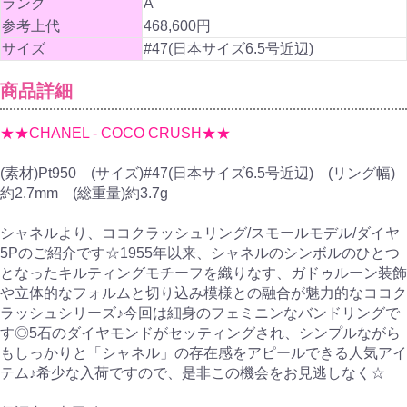
ランク
A
参考上代
468,600円
サイズ
#47(日本サイズ6.5号近辺)
商品詳細
★★CHANEL - COCO CRUSH★★
(素材)Pt950 (サイズ)#47(日本サイズ6.5号近辺) (リング幅)
約2.7mm (総重量)約3.7g
シャネルより、ココクラッシュリング/スモールモデル/ダイヤ
5Pのご紹介です☆1955年以来、シャネルのシンボルのひとつ
となったキルティングモチーフを織りなす、ガドゥルーン装飾
や立体的なフォルムと切り込み模様との融合が魅力的なココク
ラッシュシリーズ♪今回は細身のフェミニンなバンドリングで
す◎5石のダイヤモンドがセッティングされ、シンプルながら
もしっかりと「シャネル」の存在感をアピールできる人気アイ
テム♪希少な入荷ですので、是非この機会をお見逃しなく☆