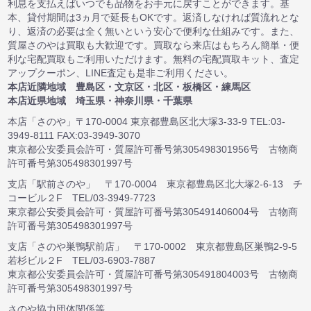
利息を支払えばいつでも品物をお手元に戻すことができます。基
本、貸付期間は3ヵ月で延長もOKです。返済しなければ質流れとな
り、返済の必要は全く無いという安心で便利な仕組みです。また、
質屋さのやは買取も大歓迎です。買取なら来店はもちろん簡単・便
利な宅配買取もご利用いただけます。無料の宅配買取キット、査定
アップクーポン、LINE査定も是非ご利用ください。
本店近隣地域 豊島区・文京区・北区・板橋区・練馬区
本店近県地域 埼玉県・神奈川県・千葉県
本店「さのや」〒170-0004 東京都豊島区北大塚3-33-9 TEL:03-
3949-8111 FAX:03-3949-3070
東京都公安委員会許可・質屋許可番号第305498301956号 古物商
許可番号第305498301997号
支店「駅前さのや」 〒170-0004 東京都豊島区北大塚2-6-13 チ
コービル２F TEL/03-3949-7723
東京都公安委員会許可・質屋許可番号第305491406004号 古物商
許可番号第305498301997号
支店「さのや巣鴨駅前店」 〒170-0002 東京都豊島区巣鴨2-9-5
若杉ビル２F TEL/03-6903-7887
東京都公安委員会許可・質屋許可番号第305491804003号 古物商
許可番号第305498301997号
さのや協力団体関係等