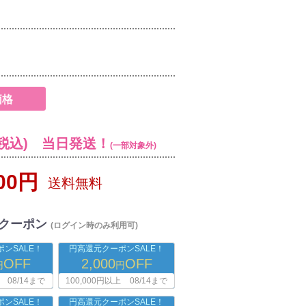
価格
税込) 当日発送！
(一部対象外)
800円
送料無料
クーポン
(ログイン時のみ利用可)
ンSALE！
円高還元クーポンSALE！
OFF
2,000
OFF
円
円
08/14まで
100,000円以上
08/14まで
ンSALE！
円高還元クーポンSALE！