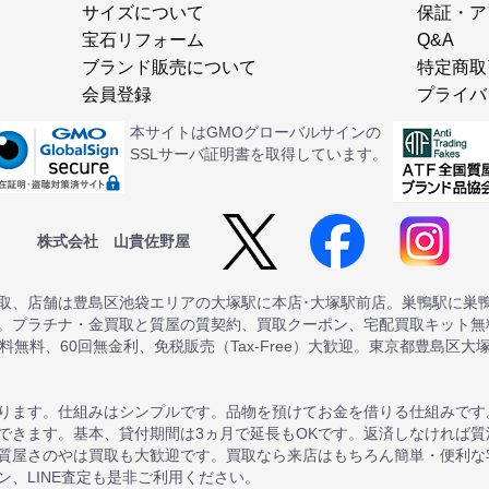
サイズについて
保証・ア
宝石リフォーム
Q&A
ブランド販売について
特定商取
会員登録
プライバ
本サイトはGMOグローバルサインの
SSLサーバ証明書を取得しています。
株式会社 山貴佐野屋
取、店舗は豊島区池袋エリアの大塚駅に本店･大塚駅前店。巣鴨駅に巣
。プラチナ・金買取と質屋の質契約、買取クーポン、宅配買取キット無料
送料無料、60回無金利、免税販売（Tax-Free）大歓迎。東京都豊島区大
ります。仕組みはシンプルです。品物を預けてお金を借りる仕組みです
できます。基本、貸付期間は3ヵ月で延長もOKです。返済しなければ
質屋さのやは買取も大歓迎です。買取なら来店はもちろん簡単・便利な
、LINE査定も是非ご利用ください。