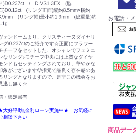
ド)D0.237ct / D-VS1-3EX (脇
石)D0.12ct (リング正面)縦約8.5mm×横約
8.9mm (リング幅)最小約1.9mm (総重量)約
お電話・メ
4.1g
ヴァンドームより、クリスティーヌダイヤリ
ング/0.237ctのご紹介です☆正面にフラワー
モチーフをセットした、オシャレでフェミニ
ンなリング♪モチーフ中央には上質なダイヤ
モンドもセッティングされており、華やかな
印象がございます◎指元で品良く存在感のあ
るリングとなりますので、是非この機会をお
見逃し無く☆
箱・鑑定書有
★大好評!!無金利ローン実施中★ お気軽に
ご相談下さい
商品デー