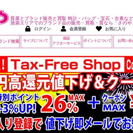
質屋とブランド販売と買取 時計・バッグ・宝石・古着な
池袋エリアでのブランド品の販売・買取・質なら「さのや
ログイン
会員登録
お気に入り
保証
サイズについて
ポイントについて
お問い合
ランド検索
アフターサービス