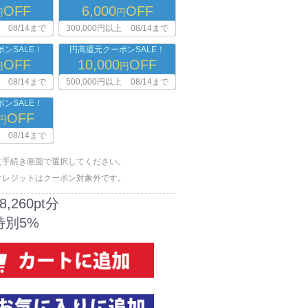
OFF
6,000
OFF
円
円
08/14まで
300,000円以上
08/14まで
ンSALE！
円高還元クーポンSALE！
OFF
10,000
OFF
円
円
08/14まで
500,000円以上
08/14まで
ンSALE！
OFF
円
08/14まで
文手続き画面で選択してください。
クレジットはクーポン対象外です。
8,260pt分
特別5%