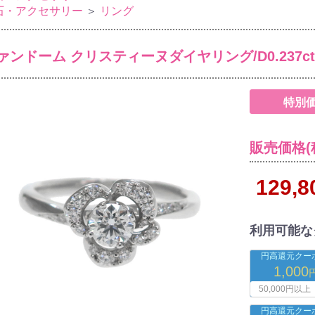
石・アクセサリー
＞
リング
ァンドーム クリスティーヌダイヤリング/D0.237ct
特別
販売価格(
129,
利用可能な
円高還元クーポ
1,000
50,000円以上
円高還元クーポ