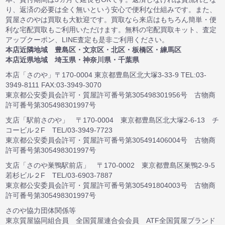
り、返済の必要は全く無いという安心で便利な仕組みです。また、
質屋さのやは買取も大歓迎です。買取なら来店はもちろん簡単・便
利な宅配買取もご利用いただけます。無料の宅配買取キット、査定
アップクーポン、LINE査定も是非ご利用ください。
本店近隣地域 豊島区・文京区・北区・板橋区・練馬区
本店近県地域 埼玉県・神奈川県・千葉県
本店「さのや」〒170-0004 東京都豊島区北大塚3-33-9 TEL:03-
3949-8111 FAX:03-3949-3070
東京都公安委員会許可・質屋許可番号第305498301956号 古物商
許可番号第305498301997号
支店「駅前さのや」 〒170-0004 東京都豊島区北大塚2-6-13 チ
コービル２F TEL/03-3949-7723
東京都公安委員会許可・質屋許可番号第305491406004号 古物商
許可番号第305498301997号
支店「さのや巣鴨駅前店」 〒170-0002 東京都豊島区巣鴨2-9-5
若杉ビル２F TEL/03-6903-7887
東京都公安委員会許可・質屋許可番号第305491804003号 古物商
許可番号第305498301997号
さのや協力団体関係等
東京質屋協同組合員 全国質屋連合会会員 ATF全国質屋ブランド