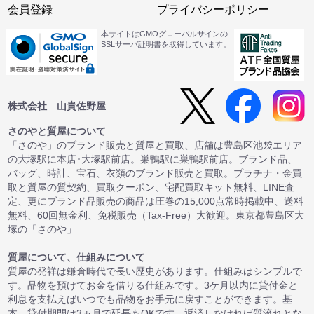
会員登録
プライバシーポリシー
本サイトはGMOグローバルサインの
SSLサーバ証明書を取得しています。
株式会社 山貴佐野屋
さのやと質屋について
「さのや」のブランド販売と質屋と買取、店舗は豊島区池袋エリア
の大塚駅に本店･大塚駅前店。巣鴨駅に巣鴨駅前店。ブランド品、
バッグ、時計、宝石、衣類のブランド販売と買取。プラチナ・金買
取と質屋の質契約、買取クーポン、宅配買取キット無料、LINE査
定、更にブランド品販売の商品は圧巻の15,000点常時掲載中、送料
無料、60回無金利、免税販売（Tax-Free）大歓迎。東京都豊島区大
塚の「さのや」
質屋について、仕組みについて
質屋の発祥は鎌倉時代で長い歴史があります。仕組みはシンプルで
す。品物を預けてお金を借りる仕組みです。3ケ月以内に貸付金と
利息を支払えばいつでも品物をお手元に戻すことができます。基
本、貸付期間は3ヵ月で延長もOKです。返済しなければ質流れとな