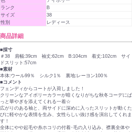
色
アイボリー
ランク
B
サイズ
38
性別
レディース
商品詳細
■採寸
＃38 肩幅:39cm 袖丈:62cm B:104cm 着丈:102cm サイ
ドスリット:57cm
■素材
本体:ウール99％ シルク1％ 裏地:レーヨン100％
■コメント
フェンディからコートが入荷しました！
クリーンなアイボリーカラーが暗くなりがちな秋冬コーデにぱ
っと華やぎを添えてくれる一着☆
広がりのある袖と、両サイドに深めに入ったスリットが動くた
びに軽やかな表情を生み、女性らしい抜け感を演出してくれま
す！
全体にやや起毛や糸ホコリの付着･毛の入り込み、襟裏全体や