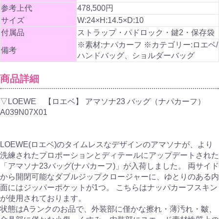
参考上代
478,500円
サイズ
W:24×H:14.5×D:10
付属品
ストラップ・パドロック・鍵2・保存袋
※素材:ナパカーフ ※カテゴリー:ロエベ/
備考
ハンドバッグ、ショルダーバッグ
商品詳細
▽LOEWE 【ロエベ】 アマソナ23 バッグ（ナパカーフ）
A039N07X01
LOEWE(ロエベ)のタイムレスなデザインのアマソナが、より
洗練されたプロポーションとディテールにアップデートされた
「アマソナ23バッグ(ナパカーフ)」が入荷しました。 両サイド
から開閉可能なダブルジップクロージャーに、ゆとりのある内
面にはジッパーポケットが1つ。 こちらはナッパカーフスキン
が使用されております。
状態はAランクのお品で、外装部に僅かな擦れ・薄汚れ・皺、