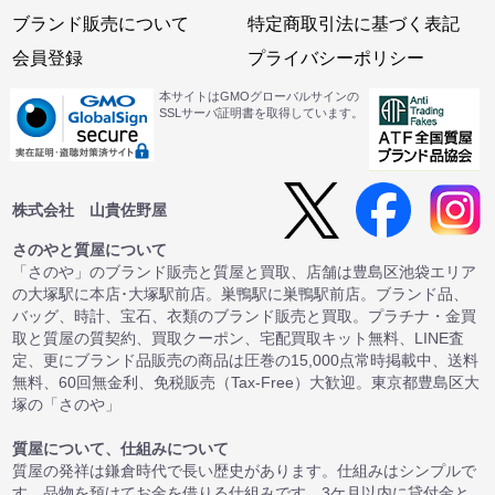
ブランド販売について
特定商取引法に基づく表記
会員登録
プライバシーポリシー
本サイトはGMOグローバルサインの
SSLサーバ証明書を取得しています。
株式会社 山貴佐野屋
さのやと質屋について
「さのや」のブランド販売と質屋と買取、店舗は豊島区池袋エリア
の大塚駅に本店･大塚駅前店。巣鴨駅に巣鴨駅前店。ブランド品、
バッグ、時計、宝石、衣類のブランド販売と買取。プラチナ・金買
取と質屋の質契約、買取クーポン、宅配買取キット無料、LINE査
定、更にブランド品販売の商品は圧巻の15,000点常時掲載中、送料
無料、60回無金利、免税販売（Tax-Free）大歓迎。東京都豊島区大
塚の「さのや」
質屋について、仕組みについて
質屋の発祥は鎌倉時代で長い歴史があります。仕組みはシンプルで
す。品物を預けてお金を借りる仕組みです。3ケ月以内に貸付金と