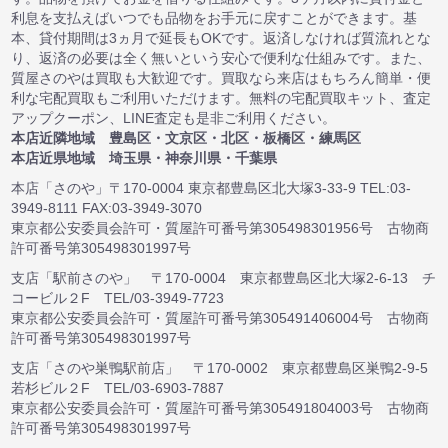
利息を支払えばいつでも品物をお手元に戻すことができます。基
本、貸付期間は3ヵ月で延長もOKです。返済しなければ質流れとな
り、返済の必要は全く無いという安心で便利な仕組みです。また、
質屋さのやは買取も大歓迎です。買取なら来店はもちろん簡単・便
利な宅配買取もご利用いただけます。無料の宅配買取キット、査定
アップクーポン、LINE査定も是非ご利用ください。
本店近隣地域 豊島区・文京区・北区・板橋区・練馬区
本店近県地域 埼玉県・神奈川県・千葉県
本店「さのや」〒170-0004 東京都豊島区北大塚3-33-9 TEL:03-
3949-8111 FAX:03-3949-3070
東京都公安委員会許可・質屋許可番号第305498301956号 古物商
許可番号第305498301997号
支店「駅前さのや」 〒170-0004 東京都豊島区北大塚2-6-13 チ
コービル２F TEL/03-3949-7723
東京都公安委員会許可・質屋許可番号第305491406004号 古物商
許可番号第305498301997号
支店「さのや巣鴨駅前店」 〒170-0002 東京都豊島区巣鴨2-9-5
若杉ビル２F TEL/03-6903-7887
東京都公安委員会許可・質屋許可番号第305491804003号 古物商
許可番号第305498301997号