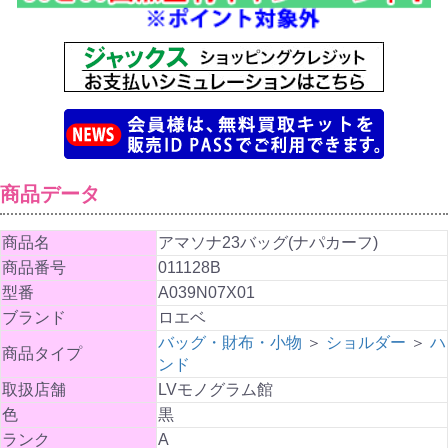
商品データ
商品名
アマソナ23バッグ(ナパカーフ)
商品番号
011128B
型番
A039N07X01
ブランド
ロエベ
バッグ・財布・小物
＞
ショルダー
＞
ハ
商品タイプ
ンド
取扱店舗
LVモノグラム館
色
黒
ランク
A