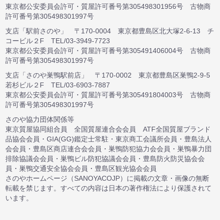
東京都公安委員会許可・質屋許可番号第305498301956号 古物商
許可番号第305498301997号
支店「駅前さのや」 〒170-0004 東京都豊島区北大塚2-6-13 チ
コービル２F TEL/03-3949-7723
東京都公安委員会許可・質屋許可番号第305491406004号 古物商
許可番号第305498301997号
支店「さのや巣鴨駅前店」 〒170-0002 東京都豊島区巣鴨2-9-5
若杉ビル２F TEL/03-6903-7887
東京都公安委員会許可・質屋許可番号第305491804003号 古物商
許可番号第305498301997号
さのや協力団体関係等
東京質屋協同組合員 全国質屋連合会会員 ATF全国質屋ブランド
品協会会員・GIA(GG)鑑定士常駐・東京商工会議所会員・豊島法人
会会員・豊島区商店連合会会員・巣鴨防犯協力会会員・巣鴨暴力団
排除協議会会員・巣鴨ビル防犯協議会会員・豊島防火防災協会会
員・巣鴨交通安全協会会員・豊島区観光協会会員
さのやホームページ（SANOYACOJP）に掲載の文章・画像の無断
転載を禁じます。すべての内容は日本の著作権法により保護されて
います。