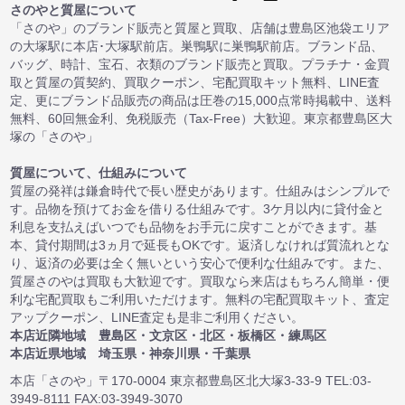
さのやと質屋について
「さのや」のブランド販売と質屋と買取、店舗は豊島区池袋エリア
の大塚駅に本店･大塚駅前店。巣鴨駅に巣鴨駅前店。ブランド品、
バッグ、時計、宝石、衣類のブランド販売と買取。プラチナ・金買
取と質屋の質契約、買取クーポン、宅配買取キット無料、LINE査
定、更にブランド品販売の商品は圧巻の15,000点常時掲載中、送料
無料、60回無金利、免税販売（Tax-Free）大歓迎。東京都豊島区大
塚の「さのや」
質屋について、仕組みについて
質屋の発祥は鎌倉時代で長い歴史があります。仕組みはシンプルで
す。品物を預けてお金を借りる仕組みです。3ケ月以内に貸付金と
利息を支払えばいつでも品物をお手元に戻すことができます。基
本、貸付期間は3ヵ月で延長もOKです。返済しなければ質流れとな
り、返済の必要は全く無いという安心で便利な仕組みです。また、
質屋さのやは買取も大歓迎です。買取なら来店はもちろん簡単・便
利な宅配買取もご利用いただけます。無料の宅配買取キット、査定
アップクーポン、LINE査定も是非ご利用ください。
本店近隣地域 豊島区・文京区・北区・板橋区・練馬区
本店近県地域 埼玉県・神奈川県・千葉県
本店「さのや」〒170-0004 東京都豊島区北大塚3-33-9 TEL:03-
3949-8111 FAX:03-3949-3070