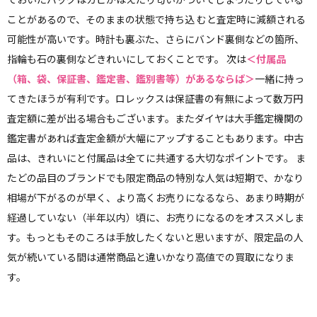
ことがあるので、そのままの状態で持ち込 むと査定時に減額される
可能性が高いです。時計も裏ぶた、さらにバンド裏側などの箇所、
指輪も石の裏側などきれいにしておくことです。 次は
＜付属品
（箱、袋、保証書、鑑定書、鑑別書等）があるならば＞
一緒に持っ
てきたほうが有利です。ロレックスは保証書の有無によって数万円
査定額に差が出る場合もございます。またダイヤは大手鑑定機関の
鑑定書があれば査定金額が大幅にアップすることもあります。中古
品は、きれいにと付属品は全てに共通する大切なポイントです。 ま
たどの品目のブランドでも限定商品の特別な人気は短期で、かなり
相場が下がるのが早く、より高くお売りになるなら、あまり時期が
経過していない（半年以内）頃に、お売りになるのをオススメしま
す。もっともそのころは手放したくないと思いますが、限定品の人
気が続いている間は通常商品と違いかなり高値での買取になりま
す。