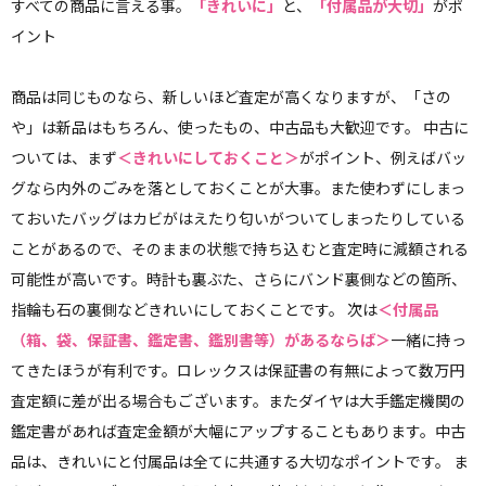
すべての商品に言える事。
「きれいに」
と、
「付属品が大切」
がポ
イント
商品は同じものなら、新しいほど査定が高くなりますが、「さの
や」は新品はもちろん、使ったもの、中古品も大歓迎です。 中古に
ついては、まず
＜きれいにしておくこと＞
がポイント、例えばバッ
グなら内外のごみを落としておくことが大事。また使わずにしまっ
ておいたバッグはカビがはえたり匂いがついてしまったりしている
ことがあるので、そのままの状態で持ち込 むと査定時に減額される
可能性が高いです。時計も裏ぶた、さらにバンド裏側などの箇所、
指輪も石の裏側などきれいにしておくことです。 次は
＜付属品
（箱、袋、保証書、鑑定書、鑑別書等）があるならば＞
一緒に持っ
てきたほうが有利です。ロレックスは保証書の有無によって数万円
査定額に差が出る場合もございます。またダイヤは大手鑑定機関の
鑑定書があれば査定金額が大幅にアップすることもあります。中古
品は、きれいにと付属品は全てに共通する大切なポイントです。 ま