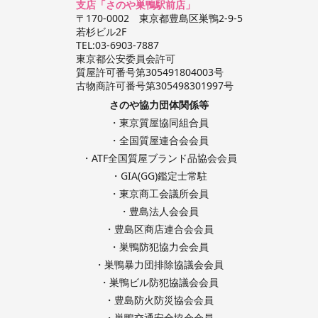
支店「さのや巣鴨駅前店」
〒170-0002 東京都豊島区巣鴨2-9-5
若杉ビル2F
TEL:03-6903-7887
東京都公安委員会許可
質屋許可番号第305491804003号
古物商許可番号第305498301997号
さのや協力団体関係等
・東京質屋協同組合員
・全国質屋連合会会員
・ATF全国質屋ブランド品協会会員
・GIA(GG)鑑定士常駐
・東京商工会議所会員
・豊島法人会会員
・豊島区商店連合会会員
・巣鴨防犯協力会会員
・巣鴨暴力団排除協議会会員
・巣鴨ビル防犯協議会会員
・豊島防火防災協会会員
・巣鴨交通安全協会会員