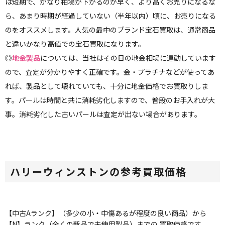
は短期で、かなり相場が下がるのが早く、より高くお売りになるな
ら、あまり時期が経過していない（半年以内）頃に、お売りになる
のをオススメします。人気の最中のブランド宝石買取は、通常商品
と違いかなり高値での宝石買取になります。
◎
地金製品
については、当社はその日の地金相場に連動しています
ので、査定が分かりやすく正確です。金・プラチナなどが使ってあ
れば、製品として壊れていても、十分に地金価格でお買取りしま
す。パールは時間と共に消耗劣化しますので、普段のお手入れが大
事。消耗劣化した古いパールは査定が出ない場合があります。
ハリーウィンストンの参考買取価格
【中古Aランク】（多少の小・中傷あるが程度の良い商品）から
【N】ランク（全くの新品で未使用製品）までの 買取価格です。