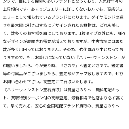
ングで、目にする機会の多いブランドとなっており、人気は年々の
上昇傾向です。あまりジュエリーに詳しくないお方でも、高級ジュ
エリーとして知られているブランドになります。ダイヤモンドの輝
きを最大限に引き出す為にデザインされたお品物は、どれも美し
く、数多くのお客様を虜にしております。1粒タイプ以外にも、様々
なデザインが展開され需要が増えておりますが、中古市場にはまだ
数が多く出回ってはおりません。その為、強化買取り中となってお
りますので、もしお着けになっていない『ハリー･ウィンストン』が
御座いましたら、今が売り時、『さのや』へ査定どきです。鑑定書
等の付属品がございましたら、査定額がアップ致しますので、ぜひ
お問い合わせ下さい。高査定にて買取いたします。
《ハリーウィンストン宝石買取》は質屋さのやへ 無料宅配キッ
ト、買取特別クーポン付の高額査定、最新相場で他店より必ず高く
て、早く売れる、安心の全国宅配ブランド買取の、質屋さのやへ