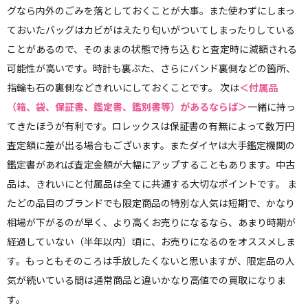
グなら内外のごみを落としておくことが大事。また使わずにしまっ
ておいたバッグはカビがはえたり匂いがついてしまったりしている
ことがあるので、そのままの状態で持ち込 むと査定時に減額される
可能性が高いです。時計も裏ぶた、さらにバンド裏側などの箇所、
指輪も石の裏側などきれいにしておくことです。 次は
＜付属品
（箱、袋、保証書、鑑定書、鑑別書等）があるならば＞
一緒に持っ
てきたほうが有利です。ロレックスは保証書の有無によって数万円
査定額に差が出る場合もございます。またダイヤは大手鑑定機関の
鑑定書があれば査定金額が大幅にアップすることもあります。中古
品は、きれいにと付属品は全てに共通する大切なポイントです。 ま
たどの品目のブランドでも限定商品の特別な人気は短期で、かなり
相場が下がるのが早く、より高くお売りになるなら、あまり時期が
経過していない（半年以内）頃に、お売りになるのをオススメしま
す。もっともそのころは手放したくないと思いますが、限定品の人
気が続いている間は通常商品と違いかなり高値での買取になりま
す。