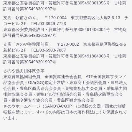
東京都公安委員会許可・質屋許可番号第305498301956号 古物商
許可番号第305498301997号
支店「駅前さのや」 〒170-0004 東京都豊島区北大塚2-6-13 チ
コービル２F TEL/03-3949-7723
東京都公安委員会許可・質屋許可番号第305491406004号 古物商
許可番号第305498301997号
支店「さのや巣鴨駅前店」 〒170-0002 東京都豊島区巣鴨2-9-5
若杉ビル２F TEL/03-6903-7887
東京都公安委員会許可・質屋許可番号第305491804003号 古物商
許可番号第305498301997号
さのや協力団体関係等
東京質屋協同組合員 全国質屋連合会会員 ATF全国質屋ブランド
品協会会員・GIA(GG)鑑定士常駐・東京商工会議所会員・豊島法人
会会員・豊島区商店連合会会員・巣鴨防犯協力会会員・巣鴨暴力団
排除協議会会員・巣鴨ビル防犯協議会会員・豊島防火防災協会会
員・巣鴨交通安全協会会員・豊島区観光協会会員
さのやホームページ（SANOYACOJP）に掲載の文章・画像の無断
転載を禁じます。すべての内容は日本の著作権法により保護されて
います。