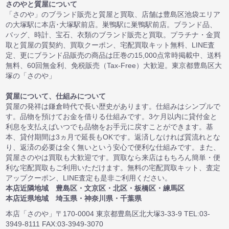
さのやと質屋について
「さのや」のブランド販売と質屋と買取、店舗は豊島区池袋エリア
の大塚駅に本店･大塚駅前店。巣鴨駅に巣鴨駅前店。ブランド品、
バッグ、時計、宝石、衣類のブランド販売と買取。プラチナ・金買
取と質屋の質契約、買取クーポン、宅配買取キット無料、LINE査
定、更にブランド品販売の商品は圧巻の15,000点常時掲載中、送料
無料、60回無金利、免税販売（Tax-Free）大歓迎。東京都豊島区大
塚の「さのや」
質屋について、仕組みについて
質屋の発祥は鎌倉時代で長い歴史があります。仕組みはシンプルで
す。品物を預けてお金を借りる仕組みです。3ケ月以内に貸付金と
利息を支払えばいつでも品物をお手元に戻すことができます。基
本、貸付期間は3ヵ月で延長もOKです。返済しなければ質流れとな
り、返済の必要は全く無いという安心で便利な仕組みです。また、
質屋さのやは買取も大歓迎です。買取なら来店はもちろん簡単・便
利な宅配買取もご利用いただけます。無料の宅配買取キット、査定
アップクーポン、LINE査定も是非ご利用ください。
本店近隣地域 豊島区・文京区・北区・板橋区・練馬区
本店近県地域 埼玉県・神奈川県・千葉県
本店「さのや」〒170-0004 東京都豊島区北大塚3-33-9 TEL:03-
3949-8111 FAX:03-3949-3070