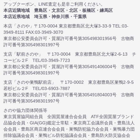
アップクーポン、LINE査定も是非ご利用ください。
本店近隣地域 豊島区・文京区・北区・板橋区・練馬区
本店近県地域 埼玉県・神奈川県・千葉県
本店「さのや」〒170-0004 東京都豊島区北大塚3-33-9 TEL:03-
3949-8111 FAX:03-3949-3070
東京都公安委員会許可・質屋許可番号第305498301956号 古物商
許可番号第305498301997号
支店「駅前さのや」 〒170-0004 東京都豊島区北大塚2-6-13 チ
コービル２F TEL/03-3949-7723
東京都公安委員会許可・質屋許可番号第305491406004号 古物商
許可番号第305498301997号
支店「さのや巣鴨駅前店」 〒170-0002 東京都豊島区巣鴨2-9-5
若杉ビル２F TEL/03-6903-7887
東京都公安委員会許可・質屋許可番号第305491804003号 古物商
許可番号第305498301997号
さのや協力団体関係等
東京質屋協同組合員 全国質屋連合会会員 ATF全国質屋ブランド
品協会会員・GIA(GG)鑑定士常駐・東京商工会議所会員・豊島法人
会会員・豊島区商店連合会会員・巣鴨防犯協力会会員・巣鴨暴力団
排除協議会会員・巣鴨ビル防犯協議会会員・豊島防火防災協会会