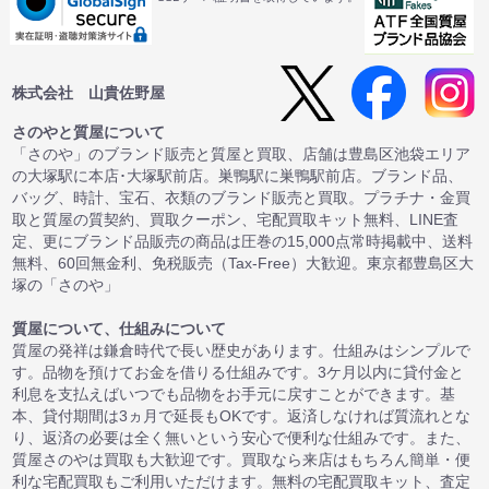
株式会社 山貴佐野屋
さのやと質屋について
「さのや」のブランド販売と質屋と買取、店舗は豊島区池袋エリア
の大塚駅に本店･大塚駅前店。巣鴨駅に巣鴨駅前店。ブランド品、
バッグ、時計、宝石、衣類のブランド販売と買取。プラチナ・金買
取と質屋の質契約、買取クーポン、宅配買取キット無料、LINE査
定、更にブランド品販売の商品は圧巻の15,000点常時掲載中、送料
無料、60回無金利、免税販売（Tax-Free）大歓迎。東京都豊島区大
塚の「さのや」
質屋について、仕組みについて
質屋の発祥は鎌倉時代で長い歴史があります。仕組みはシンプルで
す。品物を預けてお金を借りる仕組みです。3ケ月以内に貸付金と
利息を支払えばいつでも品物をお手元に戻すことができます。基
本、貸付期間は3ヵ月で延長もOKです。返済しなければ質流れとな
り、返済の必要は全く無いという安心で便利な仕組みです。また、
質屋さのやは買取も大歓迎です。買取なら来店はもちろん簡単・便
利な宅配買取もご利用いただけます。無料の宅配買取キット、査定