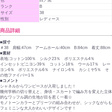
色
白／黒
ランク
B
サイズ
38
性別
レディース
商品詳細
■採寸
＃38 肩幅:47cm アームホール:40cm B:84cm 着丈:88cm
■素材
表地:コットン100％ シルク23％ ポリエステル4％
インセット:ビニヨン39％ コットン18％ ウール17％ レー
ヨン6％ ポリエステル6％ ナイロン6％ カシミヤ5％ そ
の他ファイバー1％
■コメント
シャネルからワンピースが入荷しました！
幾何学柄の切り替えと、身頃・スカートで編み方を変えた立体
的なワッフル調の生地が目を惹く一着☆
モノトーンカラーとプリーツの組み合わせが、シックながらも
フェミニンな大人かわいいデザインです！