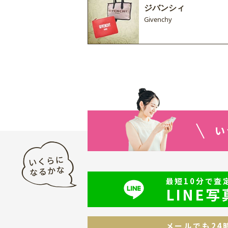
ジバンシィ
Givenchy
い
最短10分で査
LINE
メールでも24