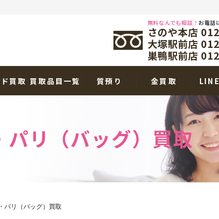
無料なんでも相談！
お電話
さのや本店 0120
大塚駅前店 0120
巣鴨駅前店 0120
ンド買取
買取品目一覧
質預り
金買取
LIN
・パリ（バッグ）買取
・パリ（バッグ）買取