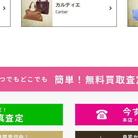
カルティエ
Cartier
簡単！無料買取査
つでもどこでも
今
定！
写真査定
本店
時間受付中！
自宅