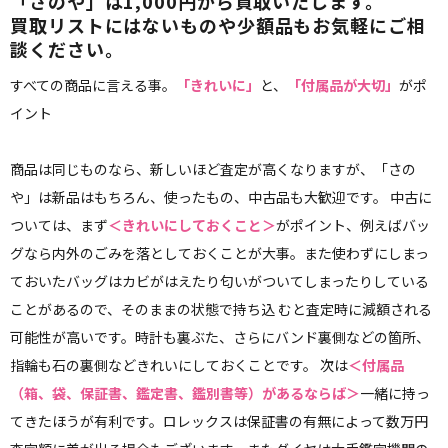
「さのや」は1,000円から買取いたします。
買取リストにはないものや少額品もお気軽にご相
談ください。
すべての商品に言える事。
「きれいに」
と、
「付属品が大切」
がポ
イント
商品は同じものなら、新しいほど査定が高くなりますが、「さの
や」は新品はもちろん、使ったもの、中古品も大歓迎です。 中古に
ついては、まず
＜きれいにしておくこと＞
がポイント、例えばバッ
グなら内外のごみを落としておくことが大事。また使わずにしまっ
ておいたバッグはカビがはえたり匂いがついてしまったりしている
ことがあるので、そのままの状態で持ち込 むと査定時に減額される
可能性が高いです。時計も裏ぶた、さらにバンド裏側などの箇所、
指輪も石の裏側などきれいにしておくことです。 次は
＜付属品
（箱、袋、保証書、鑑定書、鑑別書等）があるならば＞
一緒に持っ
てきたほうが有利です。ロレックスは保証書の有無によって数万円