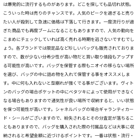
は爆発的に流行するものがあります。どこを探しても品切れ状態。
こういった時は売りのチャンスです。人気のピークを過ぎると売り
たい人が殺到して急速に価格は下落して行きます。一度流行りが過
ぎた商品でも再度ブームになることもありますので、人気の動向を
こまめにチェックしていれば高く売れる時期を逃さないですむでし
ょう。各ブランドでは限定品など珍しいバッグも販売されておりま
すので、数が少ない分希少性が高い物だと買い取り値段もアップす
る可能性が高いです。バッグを保管する際もニオイの移らない場所
を選び、バッグの中に詰め物を入れて保管する事をオススメしま
す。中に何も入れないと型崩れが強くでる事がございます。ヴィト
ンのバッグの場合ポケットの中にベタツキによって使用ができなく
なる場合もありますので通気性が良い場所で収納すると、いい状態
を保つ可能性が高いです。シャネルバッグの場合ギャランティカー
ド・シールがございますので、紛失されるとその分査定が落ちるこ
ともありますので、バッグを購入された際の付属品などは大事に収
納されると希望金額に近づけるポイントです。一番は状態・流行・