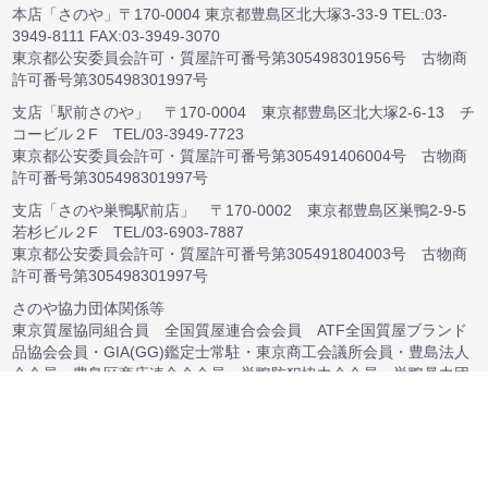
本店「さのや」〒170-0004 東京都豊島区北大塚3-33-9 TEL:03-
3949-8111 FAX:03-3949-3070
東京都公安委員会許可・質屋許可番号第305498301956号 古物商
許可番号第305498301997号
支店「駅前さのや」 〒170-0004 東京都豊島区北大塚2-6-13 チ
コービル２F TEL/03-3949-7723
東京都公安委員会許可・質屋許可番号第305491406004号 古物商
許可番号第305498301997号
支店「さのや巣鴨駅前店」 〒170-0002 東京都豊島区巣鴨2-9-5
若杉ビル２F TEL/03-6903-7887
東京都公安委員会許可・質屋許可番号第305491804003号 古物商
許可番号第305498301997号
さのや協力団体関係等
東京質屋協同組合員 全国質屋連合会会員 ATF全国質屋ブランド
品協会会員・GIA(GG)鑑定士常駐・東京商工会議所会員・豊島法人
会会員・豊島区商店連合会会員・巣鴨防犯協力会会員・巣鴨暴力団
排除協議会会員・巣鴨ビル防犯協議会会員・豊島防火防災協会会
員・巣鴨交通安全協会会員・豊島区観光協会会員
さのやホームページ（SANOYACOJP）に掲載の文章・画像の無断
転載を禁じます。すべての内容は日本の著作権法により保護されて
います。