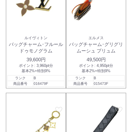
ルイヴィトン
エルメス
バッグチャーム･フルール
バッグチャーム･グリグリ
ドゥモノグラム
ムーシュ プリュム
39,600円
49,500円
ポイント:
3,960pt分
ポイント:
4,950pt分
基本2%+特別9%
基本2%+特別9%
ランク
B
ランク
B
商品番号
016479F
商品番号
015473F
favorite
favorite