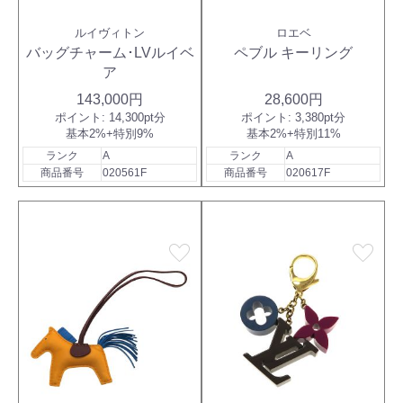
ルイヴィトン
ロエベ
バッグチャーム･LVルイベ
ペブル キーリング
ア
143,000円
28,600円
ポイント:
14,300pt分
ポイント:
3,380pt分
基本2%+特別9%
基本2%+特別11%
ランク
A
ランク
A
商品番号
020561F
商品番号
020617F
favorite
favorite