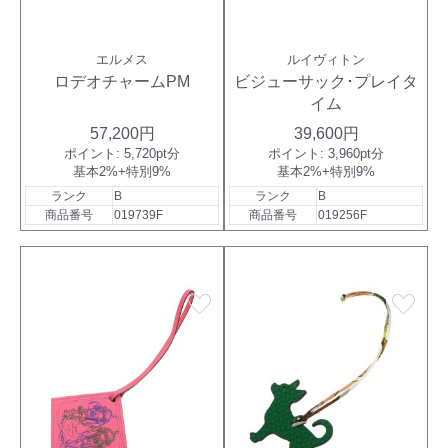
エルメス
ルイヴィトン
ロデオチャームPM
ビジューサック･プレイタ
イム
57,200円
39,600円
ポイント:
5,720pt分
ポイント:
3,960pt分
基本2%+特別9%
基本2%+特別9%
ランク
B
ランク
B
商品番号
019739F
商品番号
019256F
favorite
favorite