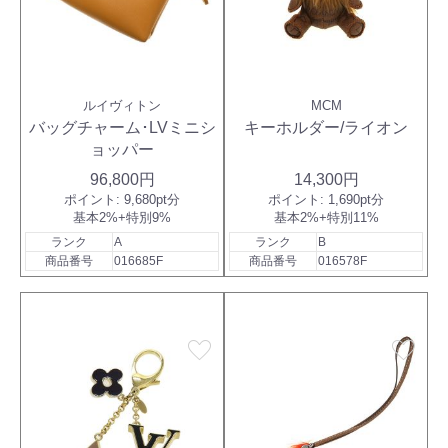
ルイヴィトン
MCM
バッグチャーム･LVミニシ
キーホルダー/ライオン
ョッパー
96,800円
14,300円
ポイント:
9,680pt分
ポイント:
1,690pt分
基本2%+特別9%
基本2%+特別11%
ランク
A
ランク
B
商品番号
016685F
商品番号
016578F
favorite
favorite