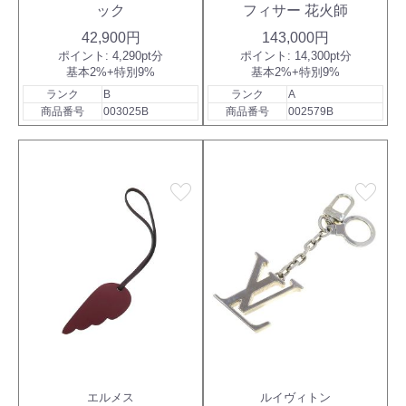
ック
フィサー 花火師
42,900円
143,000円
ポイント:
4,290pt分
ポイント:
14,300pt分
基本2%+特別9%
基本2%+特別9%
ランク
B
ランク
A
商品番号
003025B
商品番号
002579B
favorite
favorite
エルメス
ルイヴィトン