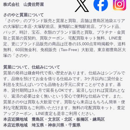
株式会社 山貴佐野屋
さのやと質屋について
「さのや」のブランド販売と質屋と買取、店舗は豊島区池袋エリア
の大塚駅に本店･大塚駅前店。巣鴨駅に巣鴨駅前店。ブランド品、
バッグ、時計、宝石、衣類のブランド販売と買取。プラチナ・金買
取と質屋の質契約、買取クーポン、宅配買取キット無料、LINE査
定、更にブランド品販売の商品は圧巻の15,000点常時掲載中、送料
無料、60回無金利、免税販売（Tax-Free）大歓迎。東京都豊島区大
塚の「さのや」
質屋について、仕組みについて
質屋の発祥は鎌倉時代で長い歴史があります。仕組みはシンプルで
す。品物を預けてお金を借りる仕組みです。3ケ月以内に貸付金と
利息を支払えばいつでも品物をお手元に戻すことができます。基
本、貸付期間は3ヵ月で延長もOKです。返済しなければ質流れとな
り、返済の必要は全く無いという安心で便利な仕組みです。また、
質屋さのやは買取も大歓迎です。買取なら来店はもちろん簡単・便
利な宅配買取もご利用いただけます。無料の宅配買取キット、査定
アップクーポン、LINE査定も是非ご利用ください。
本店近隣地域 豊島区・文京区・北区・板橋区・練馬区
本店近県地域 埼玉県・神奈川県・千葉県