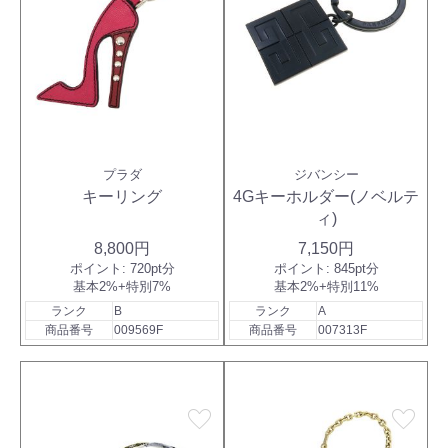
プラダ
ジバンシー
キーリング
4Gキーホルダー(ノベルテ
ィ)
8,800円
7,150円
ポイント:
720pt分
ポイント:
845pt分
基本2%+特別7%
基本2%+特別11%
ランク
B
ランク
A
商品番号
009569F
商品番号
007313F
favorite
favorite