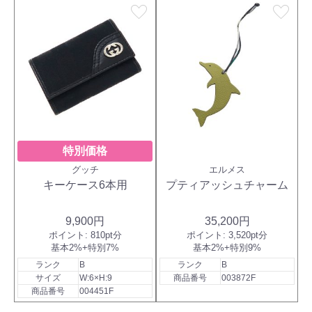
favorite
favorite
特別価格
グッチ
エルメス
キーケース6本用
プティアッシュチャーム
9,900円
35,200円
ポイント:
810pt分
ポイント:
3,520pt分
基本2%+特別7%
基本2%+特別9%
ランク
B
ランク
B
サイズ
W:6×H:9
商品番号
003872F
商品番号
004451F