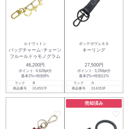
ルイヴィトン
ボッテガヴェネタ
バッグチャーム･チェーン
キーリング
フルールドゥモノグラム
46,200円
27,500円
ポイント:
4,620pt分
ポイント:
3,250pt分
基本2%+特別9%
基本2%+特別11%
ランク
B
ランク
A
商品番号
014557F
商品番号
014353F
売却済み
favorite
favorite