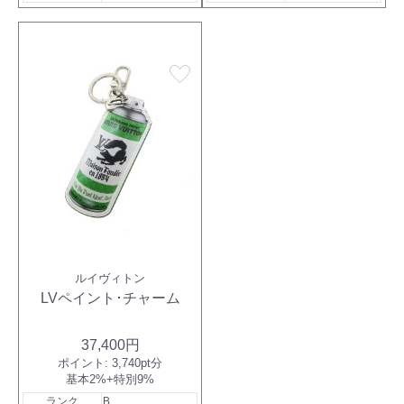
favorite
ルイヴィトン
LVペイント･チャーム
37,400円
ポイント:
3,740pt分
基本2%+特別9%
ランク
B