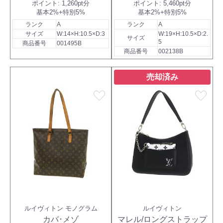
ポイント:
1,260pt分
ポイント:
5,460pt分
基本2%+特別5%
基本2%+特別5%
ランク
A
ランク
A
サイズ
W:14×H:10.5×D:3
W:19×H:10.5×D:2.
サイズ
5
商品番号
001495B
商品番号
002138B
売却済み
favorite
favorite
ルイヴィトン モノグラム
ルイヴィトン
カバ･メゾ
マレル/ロングストラップ