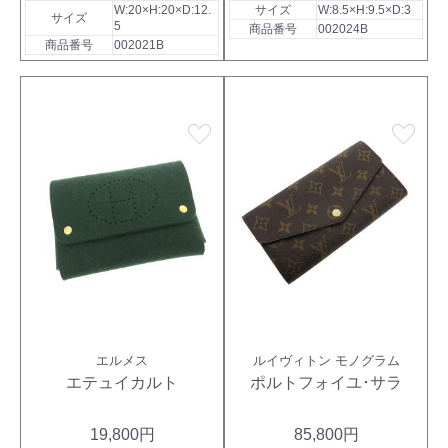
W:20×H:20×D:12.
サイズ
W:8.5×H:9.5×D:3
サイズ
5
商品番号
002024B
商品番号
002021B
favorite
favorite
エルメス
ルイヴィトン モノグラム
エテュイカルト
ポルトフォイユ･サラ
19,800円
85,800円