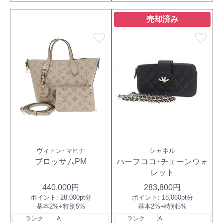
売却済み
favorite
favorite
ヴィトン･マヒナ
シャネル
ブロッサムPM
ハーフココ･チェーンウォ
レット
440,000円
283,800円
ポイント:
28,000pt分
ポイント:
18,060pt分
基本2%+特別5%
基本2%+特別5%
ランク
A
ランク
A