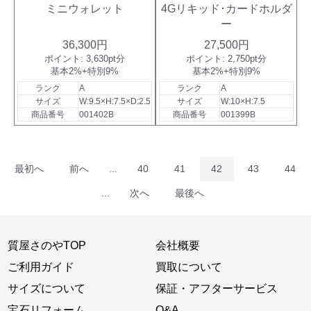
ミニウォレット
4Gリキッド･カードホルダ
ー
36,300円
27,500円
ポイント:
3,630pt分
ポイント:
2,750pt分
基本2%+特別9%
基本2%+特別9%
ランク
A
ランク
A
サイズ
W:9.5×H:7.5×D:2.5
サイズ
W:10×H:7.5
商品番号
001402B
商品番号
001399B
最初へ
前へ
...
40
41
42
43
44
...
次へ
最後へ
質屋さのやTOP
会社概要
ご利用ガイド
買取について
サイズについて
保証・アフターサービス
宝石リフォーム
Q&A