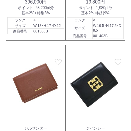
396,000円
19,800円
ポイント:
25,200pt分
ポイント:
1,980pt分
基本2%+特別5%
基本2%+特別9%
ランク
A
ランク
A
サイズ
W:18×H:17×D:12
W:19.5×H:17.5×D:
サイズ
8.5
商品番号
001308B
商品番号
001403B
favorite
favorite
ジルサンダー
ジバンシー