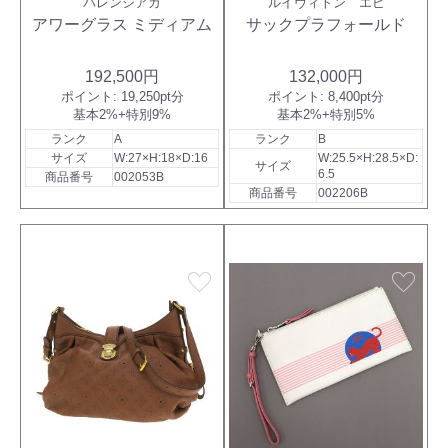
バレンシアガ
ルイヴィトン エピ
アワーグラス ミディアム
サックプラフォールド
192,500円
132,000円
ポイント:
19,250pt分
ポイント:
8,400pt分
基本2%+特別9%
基本2%+特別5%
ランク
A
ランク
B
サイズ
W:27×H:18×D:16
W:25.5×H:28.5×D:
サイズ
6.5
商品番号
002053B
商品番号
002206B
favorite
favorite