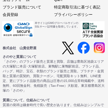
ブランド販売について
特定商取引法に基づく表記
会員登録
プライバシーポリシー
本サイトはGMOグローバルサインの
SSLサーバ証明書を取得しています。
株式会社 山貴佐野屋
さのやと質屋について
「さのや」のブランド販売と質屋と買取、店舗は豊島区池袋エリア
の大塚駅に本店･大塚駅前店。巣鴨駅に巣鴨駅前店。ブランド品、
バッグ、時計、宝石、衣類のブランド販売と買取。プラチナ・金買
取と質屋の質契約、買取クーポン、宅配買取キット無料、LINE査
定、更にブランド品販売の商品は圧巻の15,000点常時掲載中、送料
無料、60回無金利、免税販売（Tax-Free）大歓迎。東京都豊島区大
塚の「さのや」
質屋について、仕組みについて
質屋の発祥は鎌倉時代で長い歴史があります。仕組みはシンプルで