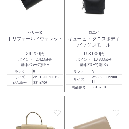
セリーヌ
ロエベ
トリフォールドウォレット
キュービィ クロスボディ
バッグ スモール
24,200円
198,000円
ポイント:
2,420pt分
ポイント:
19,800pt分
基本2%+特別9%
基本2%+特別9%
ランク
B
ランク
A
サイズ
W:10.5×H:9×D:3
W:22/29×H:20×D:
サイズ
11
商品番号
001523B
商品番号
001521B
favorite
favorite