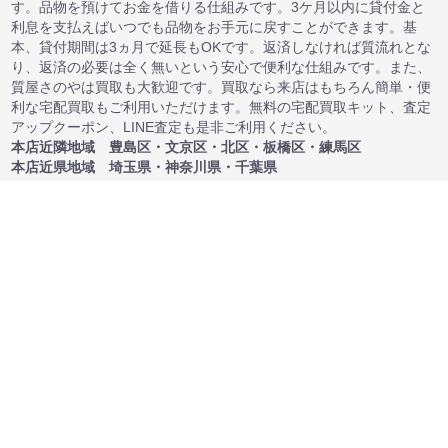
す。品物を預けてお金を借りる仕組みです。3ケ月以内に貸付金と
利息を支払えばいつでも品物をお手元に戻すことができます。基
本、貸付期間は3ヵ月で延長もOKです。返済しなければ質流れとな
り、返済の必要は全く無いという安心で便利な仕組みです。また、
質屋さのやは買取も大歓迎です。買取なら来店はもちろん簡単・便
利な宅配買取もご利用いただけます。無料の宅配買取キット、査定
アップクーポン、LINE査定も是非ご利用ください。
本店近隣地域 豊島区・文京区・北区・板橋区・練馬区
本店近県地域 埼玉県・神奈川県・千葉県
本店「さのや」〒170-0004 東京都豊島区北大塚3-33-9 TEL:03-
3949-8111 FAX:03-3949-3070
東京都公安委員会許可・質屋許可番号第305498301956号 古物商
許可番号第305498301997号
支店「駅前さのや」 〒170-0004 東京都豊島区北大塚2-6-13 チ
コービル２F TEL/03-3949-7723
東京都公安委員会許可・質屋許可番号第305491406004号 古物商
許可番号第305498301997号
支店「さのや巣鴨駅前店」 〒170-0002 東京都豊島区巣鴨2-9-5
若杉ビル２F TEL/03-6903-7887
東京都公安委員会許可・質屋許可番号第305491804003号 古物商
許可番号第305498301997号