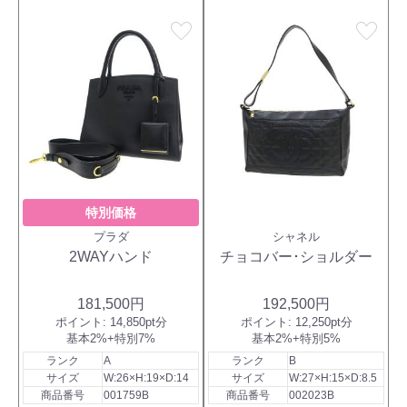
favorite
favorite
特別価格
プラダ
シャネル
2WAYハンド
チョコバー･ショルダー
181,500円
192,500円
ポイント:
14,850pt分
ポイント:
12,250pt分
基本2%+特別7%
基本2%+特別5%
ランク
A
ランク
B
サイズ
W:26×H:19×D:14
サイズ
W:27×H:15×D:8.5
商品番号
001759B
商品番号
002023B