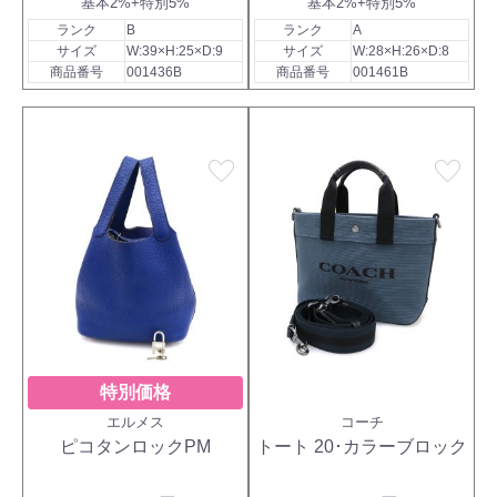
基本2%+特別5%
基本2%+特別5%
ランク
B
ランク
A
サイズ
W:39×H:25×D:9
サイズ
W:28×H:26×D:8
商品番号
001436B
商品番号
001461B
favorite
favorite
特別価格
エルメス
コーチ
ピコタンロックPM
トート 20･カラーブロック