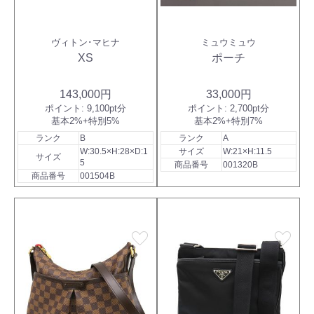
ヴィトン･マヒナ
ミュウミュウ
XS
ポーチ
143,000円
33,000円
ポイント:
9,100pt分
ポイント:
2,700pt分
基本2%+特別5%
基本2%+特別7%
ランク
B
ランク
A
W:30.5×H:28×D:1
サイズ
W:21×H:11.5
サイズ
5
商品番号
001320B
商品番号
001504B
favorite
favorite