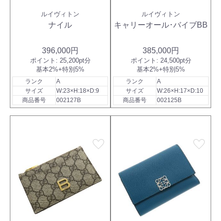
ルイヴィトン
ルイヴィトン
ナイル
キャリーオール･バイブBB
396,000円
385,000円
ポイント:
25,200pt分
ポイント:
24,500pt分
基本2%+特別5%
基本2%+特別5%
ランク
A
ランク
A
サイズ
W:23×H:18×D:9
サイズ
W:26×H:17×D:10
商品番号
002127B
商品番号
002125B
favorite
favorite