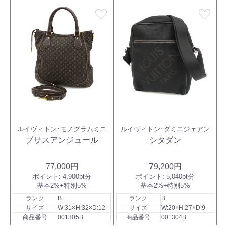
favorite
favorite
ルイヴィトン･モノグラムミニ
ルイヴィトン･ダミエジェアン
ブサスアンジュール
シタダン
77,000円
79,200円
ポイント:
4,900pt分
ポイント:
5,040pt分
基本2%+特別5%
基本2%+特別5%
ランク
B
ランク
B
サイズ
W:31×H:32×D:12
サイズ
W:20×H:27×D:9
商品番号
001305B
商品番号
001304B