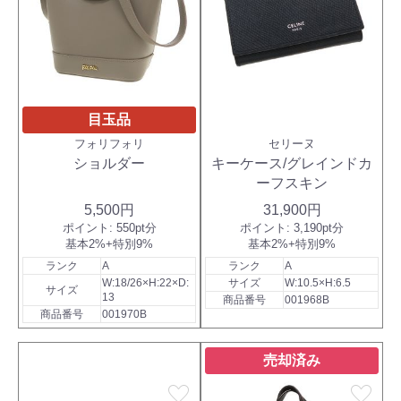
目玉品
フォリフォリ
セリーヌ
ショルダー
キーケース/グレインドカ
ーフスキン
5,500円
31,900円
ポイント:
550pt分
ポイント:
3,190pt分
基本2%+特別9%
基本2%+特別9%
ランク
A
ランク
A
W:18/26×H:22×D:
サイズ
W:10.5×H:6.5
サイズ
13
商品番号
001968B
商品番号
001970B
売却済み
favorite
favorite