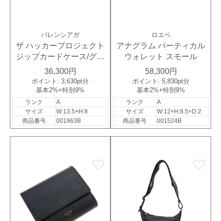
バレンシアガ
ロエベ
ザ ハッカープロジェクト
アナグラム バーティカル
ジップカードケース/グッ
ウォレット スモール
チ
36,300円
58,300円
ポイント:
3,630pt分
ポイント:
5,830pt分
基本2%+特別9%
基本2%+特別9%
ランク
A
ランク
A
サイズ
W:13.5×H:8
サイズ
W:12×H:8.5×D:2
商品番号
001963B
商品番号
001524B
favorite
favorite