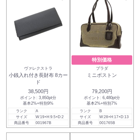
特別価格
ヴァレクストラ
プラダ
小銭入れ付き長財布 8カー
ミニボストン
ド
38,500円
79,200円
ポイント:
3,850pt分
ポイント:
6,480pt分
基本2%+特別9%
基本2%+特別7%
ランク
A
ランク
B
サイズ
W:19×H:9.5×D:2
サイズ
W:28×H:17×D:13
商品番号
001967B
商品番号
001765B