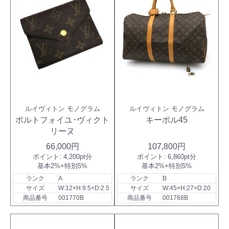
ルイヴィトン モノグラム
ルイヴィトン モノグラム
ポルトフォイユ･ヴィクト
キーポル45
リーヌ
66,000円
107,800円
ポイント:
4,200pt分
ポイント:
6,860pt分
基本2%+特別5%
基本2%+特別5%
ランク
A
ランク
B
サイズ
W:12×H:9.5×D:2.5
サイズ
W:45×H:27×D:20
商品番号
001770B
商品番号
001768B