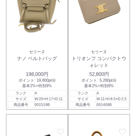
セリーヌ
セリーヌ
ナノ ベルトバッグ
トリオンフ コンパクトウ
ォレット
198,000円
52,800円
ポイント:
19,800pt分
ポイント:
5,280pt分
基本2%+特別9%
基本2%+特別9%
ランク
A
ランク
A
サイズ
W:20×H:17×D:11
サイズ
W:11×H:8.5×D:2.5
商品番号
001519B
商品番号
001408B
favorite
favorite