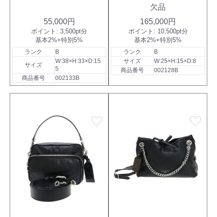
欠品
55,000円
165,000円
ポイント:
3,500pt分
ポイント:
10,500pt分
基本2%+特別5%
基本2%+特別5%
ランク
B
ランク
B
W:38×H:33×D:15.
サイズ
W:25×H:15×D:8
サイズ
5
商品番号
002128B
商品番号
002133B
favorite
favorite