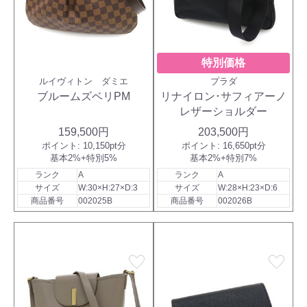
特別価格
ルイヴィトン ダミエ
プラダ
ブルームズベリPM
リナイロン･サフィアーノ
レザーショルダー
159,500円
203,500円
ポイント:
10,150pt分
ポイント:
16,650pt分
基本2%+特別5%
基本2%+特別7%
ランク
A
ランク
A
サイズ
W:30×H:27×D:3
サイズ
W:28×H:23×D:6
商品番号
002025B
商品番号
002026B
favorite
favorite