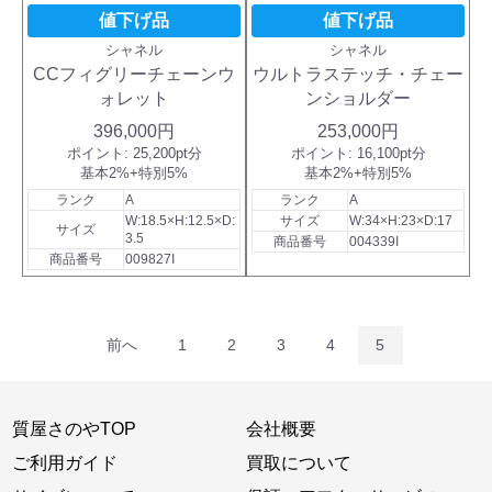
値下げ品
値下げ品
シャネル
シャネル
CCフィグリーチェーンウ
ウルトラステッチ・チェー
ォレット
ンショルダー
396,000円
253,000円
ポイント:
25,200pt分
ポイント:
16,100pt分
基本2%+特別5%
基本2%+特別5%
ランク
A
ランク
A
W:18.5×H:12.5×D:
サイズ
W:34×H:23×D:17
サイズ
3.5
商品番号
004339I
商品番号
009827I
前へ
1
2
3
4
5
質屋さのやTOP
会社概要
ご利用ガイド
買取について