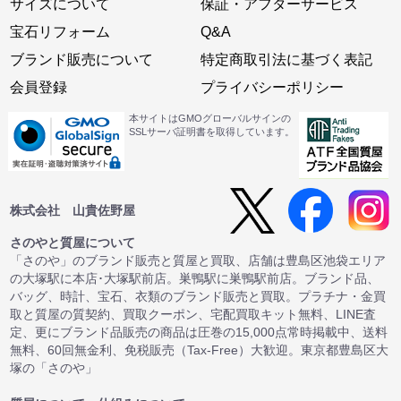
サイズについて
保証・アフターサービス
宝石リフォーム
Q&A
ブランド販売について
特定商取引法に基づく表記
会員登録
プライバシーポリシー
本サイトはGMOグローバルサインの
SSLサーバ証明書を取得しています。
株式会社 山貴佐野屋
さのやと質屋について
「さのや」のブランド販売と質屋と買取、店舗は豊島区池袋エリア
の大塚駅に本店･大塚駅前店。巣鴨駅に巣鴨駅前店。ブランド品、
バッグ、時計、宝石、衣類のブランド販売と買取。プラチナ・金買
取と質屋の質契約、買取クーポン、宅配買取キット無料、LINE査
定、更にブランド品販売の商品は圧巻の15,000点常時掲載中、送料
無料、60回無金利、免税販売（Tax-Free）大歓迎。東京都豊島区大
塚の「さのや」