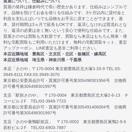
質屋について、仕組みについて
質屋の発祥は鎌倉時代で長い歴史があります。仕組みはシンプルで
す。品物を預けてお金を借りる仕組みです。3ケ月以内に貸付金と
利息を支払えばいつでも品物をお手元に戻すことができます。基
本、貸付期間は3ヵ月で延長もOKです。返済しなければ質流れとな
り、返済の必要は全く無いという安心で便利な仕組みです。また、
質屋さのやは買取も大歓迎です。買取なら来店はもちろん簡単・便
利な宅配買取もご利用いただけます。無料の宅配買取キット、査定
アップクーポン、LINE査定も是非ご利用ください。
本店近隣地域 豊島区・文京区・北区・板橋区・練馬区
本店近県地域 埼玉県・神奈川県・千葉県
本店「さのや」〒170-0004 東京都豊島区北大塚3-33-9 TEL:03-
3949-8111 FAX:03-3949-3070
東京都公安委員会許可・質屋許可番号第305498301956号 古物商
許可番号第305498301997号
支店「駅前さのや」 〒170-0004 東京都豊島区北大塚2-6-13 チ
コービル２F TEL/03-3949-7723
東京都公安委員会許可・質屋許可番号第305491406004号 古物商
許可番号第305498301997号
支店「さのや巣鴨駅前店」 〒170-0002 東京都豊島区巣鴨2-9-5
若杉ビル２F TEL/03-6903-7887