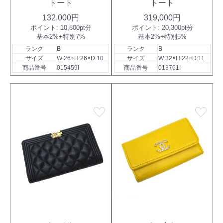
トート
トート
132,000円
319,000円
ポイント:
10,800pt分
ポイント:
20,300pt分
基本2%+特別7%
基本2%+特別5%
ランク
B
ランク
B
サイズ
W:26×H:26×D:10
サイズ
W:32×H:22×D:11
商品番号
015459I
商品番号
013761I
favorite
favorite