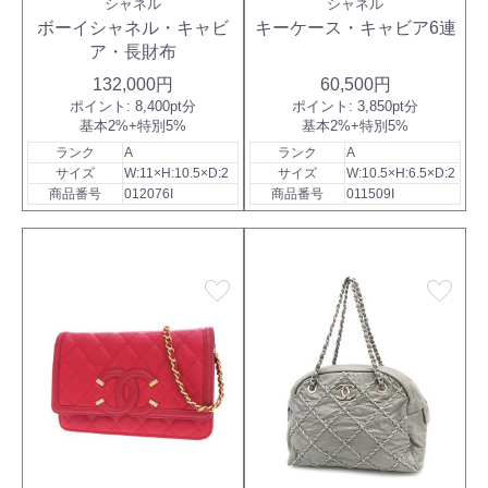
シャネル
シャネル
ボーイシャネル・キャビ
キーケース・キャビア6連
ア・長財布
132,000円
60,500円
ポイント:
8,400pt分
ポイント:
3,850pt分
基本2%+特別5%
基本2%+特別5%
ランク
A
ランク
A
サイズ
W:11×H:10.5×D:2
サイズ
W:10.5×H:6.5×D:2
商品番号
012076I
商品番号
011509I
favorite
favorite