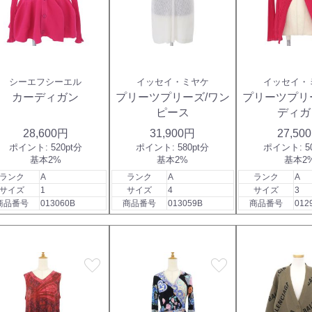
シーエフシーエル
イッセイ・ミヤケ
イッセイ・
カーディガン
プリーツプリーズ/ワン
プリーツプリ
ピース
ディガ
28,600円
31,900円
27,50
ポイント:
520pt分
ポイント:
580pt分
ポイント:
5
基本2%
基本2%
基本2
ランク
A
ランク
A
ランク
A
サイズ
1
サイズ
4
サイズ
3
商品番号
013060B
商品番号
013059B
商品番号
012
favorite
favorite