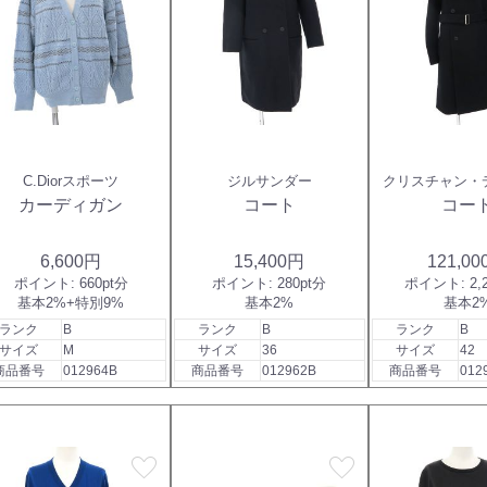
C.Diorスポーツ
ジルサンダー
クリスチャン・
カーディガン
コート
コー
6,600円
15,400円
121,0
ポイント:
660pt分
ポイント:
280pt分
ポイント:
2,
基本2%+特別9%
基本2%
基本2
ランク
B
ランク
B
ランク
B
サイズ
M
サイズ
36
サイズ
42
商品番号
012964B
商品番号
012962B
商品番号
012
favorite
favorite