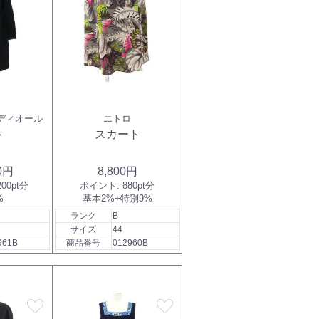
ディオール
エトロ
ト
スカート
00円
8,800円
200pt分
ポイント:
880pt分
%
基本2%+特別9%
ランク
B
サイズ
44
961B
商品番号
012960B
favorite
favorite