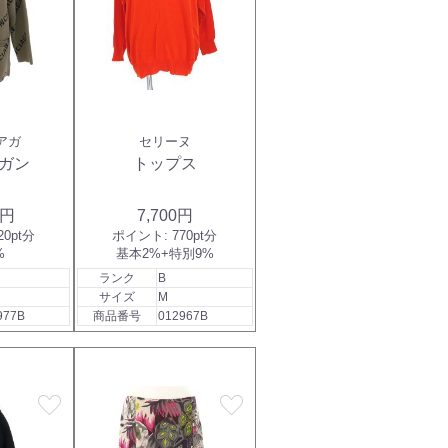
アガ
セリーヌ
ガン
トップス
0円
7,700円
20pt分
ポイント:
770pt分
%
基本2%+特別9%
ランク
B
サイズ
M
977B
商品番号
012967B
favorite
favorite