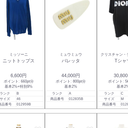
ミッソーニ
ミュウミュウ
クリスチャン・
ニットトップス
バレッタ
Tシャ
6,600円
44,000円
30,80
ポイント:
660pt分
ポイント:
800pt分
ポイント:
5
基本2%+特別9%
基本2%
基本2
ランク
B
ランク
A
ランク
C
サイズ
46
商品番号
012835B
サイズ
M
商品番号
012959B
商品番号
012