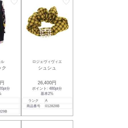
favorite
favorite
ール
ロジェヴィヴィエ
ック
シュシュ
0円
26,400円
20pt分
ポイント:
480pt分
%
基本2%
ランク
A
商品番号
012828B
829B