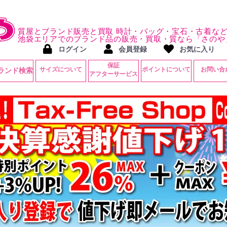
質屋とブランド販売と買取 時計・バッグ・宝石・古着な
池袋エリアでのブランド品の販売・買取・質なら「さのや
ログイン
会員登録
お気に入り
保証
サイズについて
ポイントについて
お問い合
ランド検索
アフターサービス