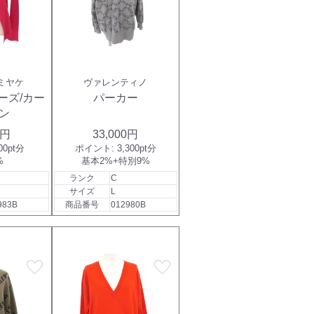
ミヤケ
ヴァレンティノ
ーズ/カー
パーカー
ン
0円
33,000円
00pt分
ポイント:
3,300pt分
%
基本2%+特別9%
ランク
C
サイズ
L
983B
商品番号
012980B
favorite
favorite