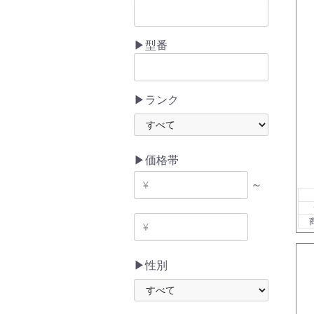
▶型番
▶ランク
▶価格帯
～
▶性別