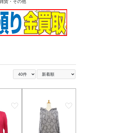
雑貨・その他
ラス
ー
イ
ー系
ルダー
陶器
favorite
favorite