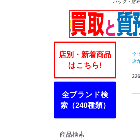
バッグ・財
ショルダー
ハンド
ボストン
トート
リュック
ビジネス
トランク
ポーチ
財布
店別・新着商品
全
店
はこちら!
32
全ブランド検
索（240種類）
商品検索