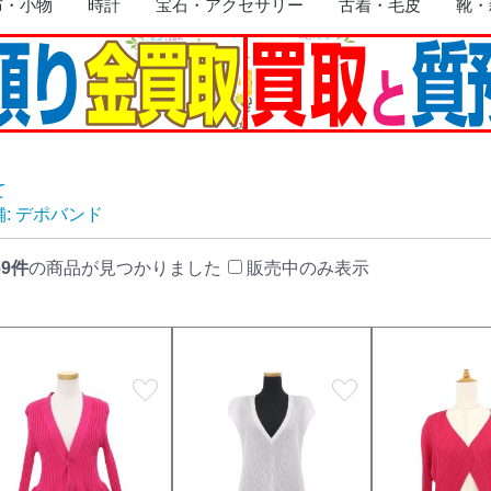
布・小物
時計
宝石・アクセサリー
古着・毛皮
靴・
リング
イヤリング
ネックレス
ブレスレット・バングル
ピアス
トップ
ブローチ
その他
トップス
ジャケット
ワンピース
コート
スーツ
スカート
ボトムス
毛皮
その他
靴
手袋
帽子
サング
ライタ
ネクタ
ベルト
マフラ
キーホ
食器・
版画
その他
て
舗: デポバンド
69件
の商品が見つかりました
販売中のみ表示
favorite
favorite