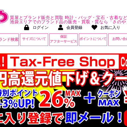
質屋とブランド販売と買取 時計・バッグ・宝石・古着な
池袋エリアでのブランド品の販売・買取・質なら「さのや
ログイン
会員登録
お気に入り
保証
サイズについて
ポイントについて
お問い合
ランド検索
アフターサービス