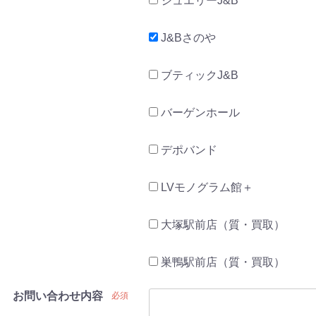
ジュエリーJ&B
J&Bさのや
ブティックJ&B
バーゲンホール
デポバンド
LVモノグラム館＋
大塚駅前店（質・買取）
巣鴨駅前店（質・買取）
お問い合わせ内容
必須