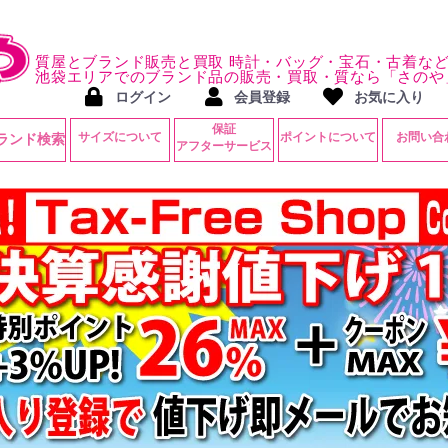
質屋とブランド販売と買取 時計・バッグ・宝石・古着な
池袋エリアでのブランド品の販売・買取・質なら「さのや
ログイン
会員登録
お気に入り
保証
サイズについて
ポイントについて
お問い合
ランド検索
アフターサービス