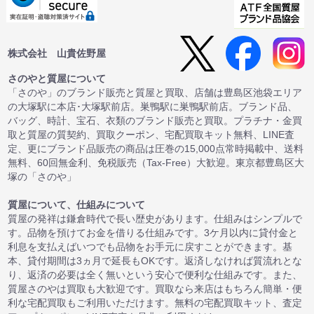
株式会社 山貴佐野屋
さのやと質屋について
「さのや」のブランド販売と質屋と買取、店舗は豊島区池袋エリア
の大塚駅に本店･大塚駅前店。巣鴨駅に巣鴨駅前店。ブランド品、
バッグ、時計、宝石、衣類のブランド販売と買取。プラチナ・金買
取と質屋の質契約、買取クーポン、宅配買取キット無料、LINE査
定、更にブランド品販売の商品は圧巻の15,000点常時掲載中、送料
無料、60回無金利、免税販売（Tax-Free）大歓迎。東京都豊島区大
塚の「さのや」
質屋について、仕組みについて
質屋の発祥は鎌倉時代で長い歴史があります。仕組みはシンプルで
す。品物を預けてお金を借りる仕組みです。3ケ月以内に貸付金と
利息を支払えばいつでも品物をお手元に戻すことができます。基
本、貸付期間は3ヵ月で延長もOKです。返済しなければ質流れとな
り、返済の必要は全く無いという安心で便利な仕組みです。また、
質屋さのやは買取も大歓迎です。買取なら来店はもちろん簡単・便
利な宅配買取もご利用いただけます。無料の宅配買取キット、査定