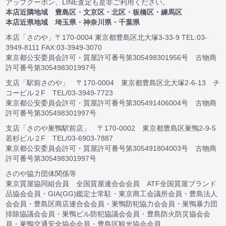
アップクーポン、LINE査定も是非ご利用ください。
本店近隣地域 豊島区・文京区・北区・板橋区・練馬区
本店近県地域 埼玉県・神奈川県・千葉県
本店「さのや」〒170-0004 東京都豊島区北大塚3-33-9 TEL:03-
3949-8111 FAX:03-3949-3070
東京都公安委員会許可・質屋許可番号第305498301956号 古物商
許可番号第305498301997号
支店「駅前さのや」 〒170-0004 東京都豊島区北大塚2-6-13 チ
コービル２F TEL/03-3949-7723
東京都公安委員会許可・質屋許可番号第305491406004号 古物商
許可番号第305498301997号
支店「さのや巣鴨駅前店」 〒170-0002 東京都豊島区巣鴨2-9-5
若杉ビル２F TEL/03-6903-7887
東京都公安委員会許可・質屋許可番号第305491804003号 古物商
許可番号第305498301997号
さのや協力団体関係等
東京質屋協同組合員 全国質屋連合会会員 ATF全国質屋ブランド
品協会会員・GIA(GG)鑑定士常駐・東京商工会議所会員・豊島法人
会会員・豊島区商店連合会会員・巣鴨防犯協力会会員・巣鴨暴力団
排除協議会会員・巣鴨ビル防犯協議会会員・豊島防火防災協会会
員・巣鴨交通安全協会会員・豊島区観光協会会員